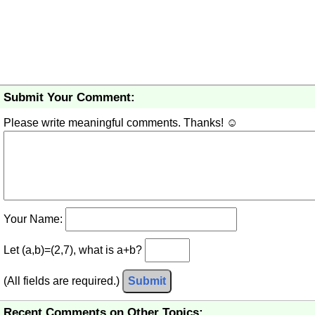
Submit Your Comment:
Please write meaningful comments. Thanks! ☺
Your Name:
Let (a,b)=(2,7), what is a+b?
(All fields are required.)
Submit
Recent Comments on Other Topics: