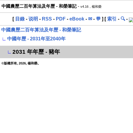
中國農歷二百年算法及年歷 - 和榮筆記
-
v4.16，楊和榮
[
目錄
-
说明
-
RSS
-
PDF
-
eBook
-
✉
-
💬
] [
索引
-
🔍
-
中國農歷二百年算法及年歷 - 和榮筆記
∟
中國年歷 - 2031年至2040年
2031 年年歷 - 豬年
∟
©版權所有, 2026, 楊和榮。