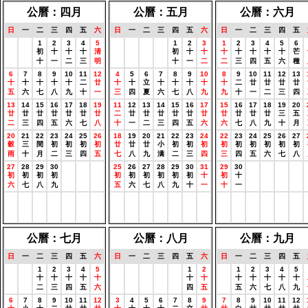
公曆：四月
公曆：五月
公曆：六月
日
一
二
三
四
五
六
日
一
二
三
四
五
六
日
一
二
三
四
五
0
0
1
2
3
4
5
0
0
0
0
1
2
3
1
2
3
4
5
6
農
農
初
十
十
十
清
農
農
農
農
初
十
十
十
十
十
十
十
芒
曆
曆
十
一
二
三
明
曆
曆
曆
曆
十
一
二
二
三
四
五
六
種
6
7
8
9
10
11
12
4
5
6
7
8
9
10
8
9
10
11
12
13
十
十
十
十
十
二
廿
十
十
立
十
十
十
十
十
二
廿
廿
廿
廿
五
六
七
八
九
十
一
三
四
夏
六
七
八
九
九
十
一
二
三
四
13
14
15
16
17
18
19
11
12
13
14
15
16
17
15
16
17
18
19
20
廿
廿
廿
廿
廿
廿
廿
二
廿
廿
廿
廿
廿
廿
廿
廿
廿
廿
三
五
二
三
四
五
六
七
八
十
一
二
三
四
五
六
六
七
八
九
十
月
20
21
22
23
24
25
26
18
19
20
21
22
23
24
22
23
24
25
26
27
穀
三
閏
初
初
初
初
廿
廿
廿
小
初
初
初
初
初
初
初
初
初
雨
十
月
二
三
四
五
七
八
九
满
二
三
四
三
四
五
六
七
八
27
28
29
30
0
0
0
25
26
27
28
29
30
31
29
30
0
0
0
0
初
初
初
初
農
農
農
初
初
初
初
初
初
十
初
十
農
農
農
農
六
七
八
九
曆
曆
曆
五
六
七
八
九
十
一
十
一
曆
曆
曆
曆
0
0
0
0
0
0
0
0
0
0
0
0
0
0
0
0
0
0
0
0
農
農
農
農
農
農
農
農
農
農
農
農
農
農
農
農
農
農
農
農
曆
曆
曆
曆
曆
曆
曆
曆
曆
曆
曆
曆
曆
曆
曆
曆
曆
曆
曆
曆
公曆：七月
公曆：八月
公曆：九月
日
一
二
三
四
五
六
日
一
二
三
四
五
六
日
一
二
三
四
五
0
0
1
2
3
4
5
0
0
0
0
0
1
2
0
1
2
3
4
5
農
農
十
十
十
十
十
農
農
農
農
農
十
十
農
十
十
十
十
十
曆
曆
二
三
四
五
六
曆
曆
曆
曆
曆
四
五
曆
五
六
七
八
九
6
7
8
9
10
11
12
3
4
5
6
7
8
9
7
8
9
10
11
12