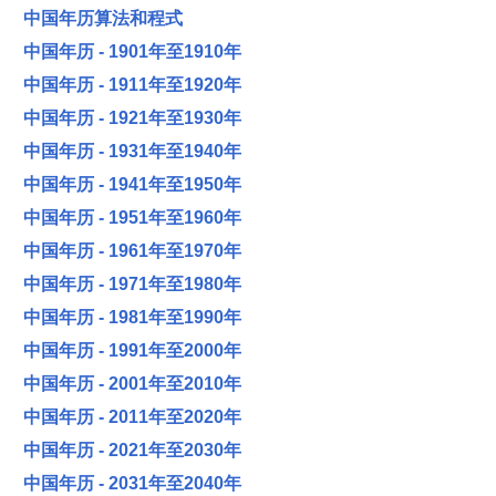
中国年历算法和程式
中国年历 - 1901年至1910年
中国年历 - 1911年至1920年
中国年历 - 1921年至1930年
中国年历 - 1931年至1940年
中国年历 - 1941年至1950年
中国年历 - 1951年至1960年
中国年历 - 1961年至1970年
中国年历 - 1971年至1980年
中国年历 - 1981年至1990年
中国年历 - 1991年至2000年
中国年历 - 2001年至2010年
中国年历 - 2011年至2020年
中国年历 - 2021年至2030年
中国年历 - 2031年至2040年