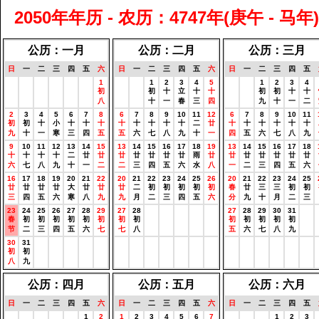
2050年年历 - 农历：4747年(庚午 - 马年)
公历：一月
公历：二月
公历：三月
日
一
二
三
四
五
六
日
一
二
三
四
五
六
日
一
二
三
四
五
0
0
0
0
0
0
1
0
0
1
2
3
4
5
0
0
1
2
3
4
农
农
农
农
农
农
初
农
农
初
十
立
十
十
农
农
初
初
十
十
历
历
历
历
历
历
八
历
历
十
一
春
三
四
历
历
九
十
一
二
2
3
4
5
6
7
8
6
7
8
9
10
11
12
6
7
8
9
10
11
初
初
十
小
十
十
十
十
十
十
十
十
二
廿
十
十
十
十
十
十
九
十
一
寒
三
四
五
五
六
七
八
九
十
一
四
五
六
七
八
九
9
10
11
12
13
14
15
13
14
15
16
17
18
19
13
14
15
16
17
18
十
十
十
十
二
廿
廿
廿
廿
廿
廿
廿
雨
廿
廿
廿
廿
廿
廿
廿
六
七
八
九
十
一
二
二
三
四
五
六
水
八
一
二
三
四
五
六
16
17
18
19
20
21
22
20
21
22
23
24
25
26
20
21
22
23
24
25
廿
廿
廿
廿
大
廿
廿
廿
二
初
初
初
初
初
春
廿
三
三
初
初
三
四
五
六
寒
八
九
九
月
二
三
四
五
六
分
九
十
月
二
三
23
24
25
26
27
28
29
27
28
0
0
0
0
0
27
28
29
30
31
0
春
初
初
初
初
初
初
初
初
农
农
农
农
农
初
初
初
初
初
农
节
二
三
四
五
六
七
七
八
历
历
历
历
历
五
六
七
八
九
历
30
31
0
0
0
0
0
0
0
0
0
0
0
0
0
0
0
0
0
0
初
初
农
农
农
农
农
农
农
农
农
农
农
农
农
农
农
农
农
农
八
九
历
历
历
历
历
历
历
历
历
历
历
历
历
历
历
历
历
历
公历：四月
公历：五月
公历：六月
日
一
二
三
四
五
六
日
一
二
三
四
五
六
日
一
二
三
四
五
0
0
0
0
0
1
2
1
2
3
4
5
6
7
0
0
0
1
2
3