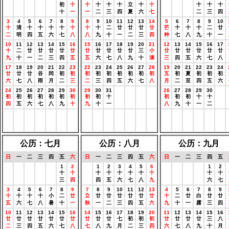
农
农
农
农
农
初
十
十
十
十
十
立
十
十
农
农
农
十
十
十
历
历
历
历
历
十
一
一
二
三
四
夏
六
七
历
历
历
二
三
四
3
4
5
6
7
8
9
8
9
10
11
12
13
14
5
6
7
8
9
10
十
清
十
十
十
十
十
十
十
二
廿
廿
廿
廿
芒
十
十
十
二
廿
二
明
四
五
六
七
八
八
九
十
一
二
三
四
种
七
八
九
十
一
10
11
12
13
14
15
16
15
16
17
18
19
20
21
12
13
14
15
16
17
十
二
廿
廿
廿
廿
廿
廿
廿
廿
廿
廿
三
小
廿
廿
廿
廿
廿
廿
九
十
一
二
三
四
五
五
六
七
八
九
十
满
三
四
五
六
七
八
17
18
19
20
21
22
23
22
23
24
25
26
27
28
19
20
21
22
23
24
廿
廿
廿
谷
闰
初
初
初
初
初
初
初
初
初
五
初
夏
初
初
初
六
七
八
雨
月
二
三
二
三
四
五
六
七
八
月
二
至
四
五
六
24
25
26
27
28
29
30
29
30
31
0
0
0
0
26
27
28
29
30
0
初
初
初
初
初
初
初
初
初
十
农
农
农
农
初
初
初
十
十
农
四
五
六
七
八
九
十
九
十
一
历
历
历
历
八
九
十
一
二
历
0
0
0
0
0
0
0
0
0
0
0
0
0
0
0
0
0
0
0
0
农
农
农
农
农
农
农
农
农
农
农
农
农
农
农
农
农
农
农
农
历
历
历
历
历
历
历
历
历
历
历
历
历
历
历
历
历
历
历
历
公历：七月
公历：八月
公历：九月
日
一
二
三
四
五
六
日
一
二
三
四
五
六
日
一
二
三
四
五
0
0
0
0
0
1
2
0
1
2
3
4
5
6
0
0
0
0
1
2
农
农
农
农
农
十
十
农
十
十
十
十
十
十
农
农
农
农
十
十
历
历
历
历
历
三
四
历
四
五
六
七
八
九
历
历
历
历
六
七
3
4
5
6
7
8
9
7
8
9
10
11
12
13
4
5
6
7
8
9
十
十
十
十
小
二
廿
立
廿
廿
廿
廿
廿
廿
十
二
廿
白
廿
廿
五
六
七
八
暑
十
一
秋
一
二
三
四
五
六
九
十
一
露
三
四
10
11
12
13
14
15
16
14
15
16
17
18
19
20
11
12
13
14
15
16
廿
廿
廿
廿
廿
廿
廿
廿
廿
廿
七
初
初
初
廿
廿
廿
廿
三
八
二
三
四
五
六
七
八
七
八
九
月
二
三
四
六
七
八
九
十
月