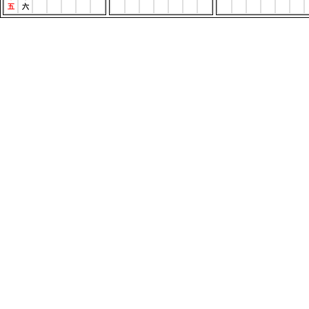
五
六
历
历
历
历
历
历
历
历
历
历
历
历
历
历
历
历
历
历