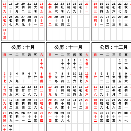
17
18
19
20
21
22
23
21
22
23
24
25
26
27
18
19
20
21
22
23
廿
三
六
初
初
大
初
初
初
处
初
初
初
十
初
初
初
初
初
秋
九
十
月
二
三
暑
五
五
六
暑
八
九
十
一
三
四
五
六
七
分
24
25
26
27
28
29
30
28
29
30
31
0
0
0
25
26
27
28
29
30
初
初
初
初
初
十
十
十
十
十
十
农
农
农
初
十
十
十
十
十
六
七
八
九
十
一
二
二
三
四
五
历
历
历
十
一
二
三
四
五
31
0
0
0
0
0
0
0
0
0
0
0
0
0
0
0
0
0
0
0
十
农
农
农
农
农
农
农
农
农
农
农
农
农
农
农
农
农
农
农
三
历
历
历
历
历
历
历
历
历
历
历
历
历
历
历
历
历
历
历
公历：十月
公历：十一月
公历：十二月
日
一
二
三
四
五
六
日
一
二
三
四
五
六
日
一
二
三
四
五
0
0
0
0
0
0
1
0
0
1
2
3
4
5
0
0
0
0
1
2
农
农
农
农
农
农
十
农
农
十
十
十
二
廿
农
农
农
农
十
十
历
历
历
历
历
历
六
历
历
七
八
九
十
一
历
历
历
历
八
九
2
3
4
5
6
7
8
6
7
8
9
10
11
12
4
5
6
7
8
9
十
十
十
二
廿
廿
寒
廿
立
廿
廿
廿
廿
廿
廿
廿
廿
大
廿
廿
七
八
九
十
一
二
露
二
冬
四
五
六
七
八
一
二
三
雪
五
六
9
10
11
12
13
14
15
13
14
15
16
17
18
19
11
12
13
14
15
16
廿
廿
廿
廿
廿
廿
三
廿
十
初
初
初
初
初
廿
廿
三
冬
初
初
四
五
六
七
八
九
十
九
月
二
三
四
五
六
八
九
十
月
二
三
16
17
18
19
20
21
22
20
21
22
23
24
25
26
18
19
20
21
22
23
九
初
初
初
初
初
初
初
初
小
初
十
十
十
初
初
初
初
冬
初
月
二
三
四
五
六
七
七
八
雪
十
一
二
三
五
六
七
八
至
十
23
24
25
26
27
28
29
27
28
29
30
0
0
0
25
26
27
28
29
30
霜
初
初
十
十
十
十
十
十
十
十
农
农
农
十
十
十
十
十
十
降
九
十
一
二
三
四
四
五
六
七
历
历
历
二
三
四
五
六
七
30
31
0
0
0
0
0
0
0
0
0
0
0
0
0
0
0
0
0
0
十
十
农
农
农
农
农
农
农
农
农
农
农
农
农
农
农
农
农
农