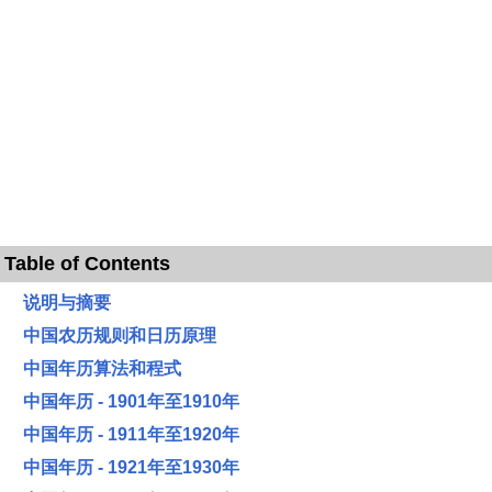
Table of Contents
说明与摘要
中国农历规则和日历原理
中国年历算法和程式
中国年历 - 1901年至1910年
中国年历 - 1911年至1920年
中国年历 - 1921年至1930年