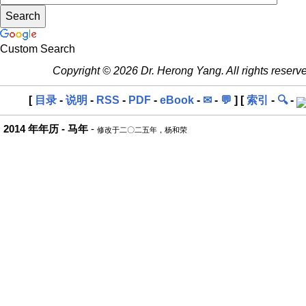
Custom Search
Copyright © 2026 Dr. Herong Yang. All rights reserv
[
目录
-
说明
-
RSS
-
PDF
-
eBook
-
✉
-
💬
] [
索引
-
🔍
-
2014 年年历 - 马年
-
修改于二〇二五年，杨和荣