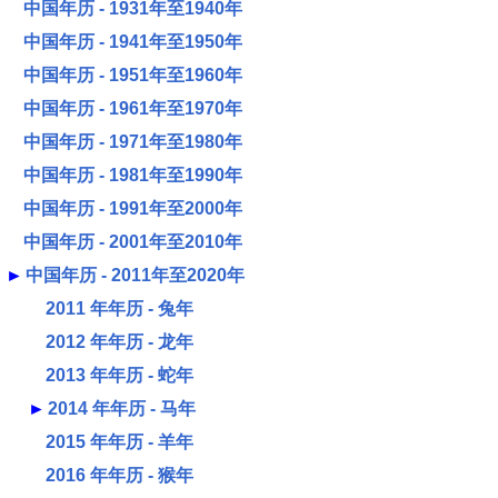
中国年历 - 1931年至1940年
中国年历 - 1941年至1950年
中国年历 - 1951年至1960年
中国年历 - 1961年至1970年
中国年历 - 1971年至1980年
中国年历 - 1981年至1990年
中国年历 - 1991年至2000年
中国年历 - 2001年至2010年
►
中国年历 - 2011年至2020年
2011 年年历 - 兔年
2012 年年历 - 龙年
2013 年年历 - 蛇年
►
2014 年年历 - 马年
2015 年年历 - 羊年
2016 年年历 - 猴年