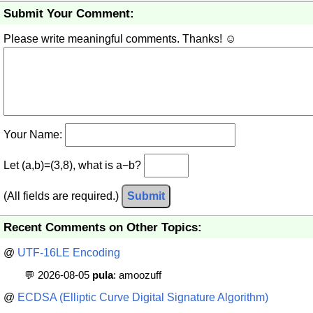
Submit Your Comment:
Please write meaningful comments. Thanks! ☺
Your Name:
Let (a,b)=(3,8), what is a−b?
(All fields are required.)
Submit
Recent Comments on Other Topics:
@
UTF-16LE Encoding
💬 2026-08-05
pula
: amoozuff
@
ECDSA (Elliptic Curve Digital Signature Algorithm)